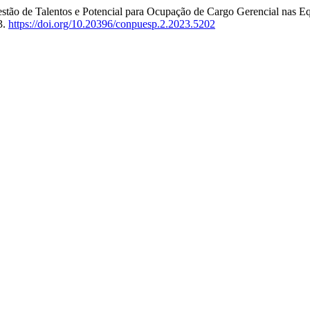
 Gestão de Talentos e Potencial para Ocupação de Cargo Gerencial nas Eq
3.
https://doi.org/10.20396/conpuesp.2.2023.5202