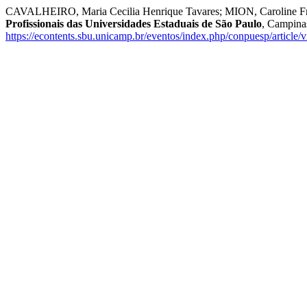
CAVALHEIRO, Maria Cecilia Henrique Tavares; MION, Caroline Franc
Profissionais das Universidades Estaduais de São Paulo
, Campina
https://econtents.sbu.unicamp.br/eventos/index.php/conpuesp/article/