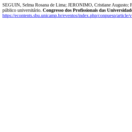
SEGUIN, Selma Rosana de Lima; JERONIMO, Cristiane Augusto; FER
público universitário.
Congresso dos Profissionais das Universidad
https://econtents.sbu.unicamp.br/eventos/index.php/conpuesp/article/