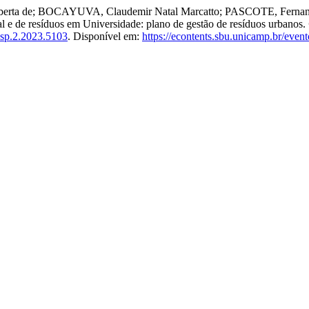
erta de; BOCAYUVA, Claudemir Natal Marcatto; PASCOTE, Fernan
l e de resíduos em Universidade: plano de gestão de resíduos urbanos.
sp.2.2023.5103
. Disponível em:
https://econtents.sbu.unicamp.br/even