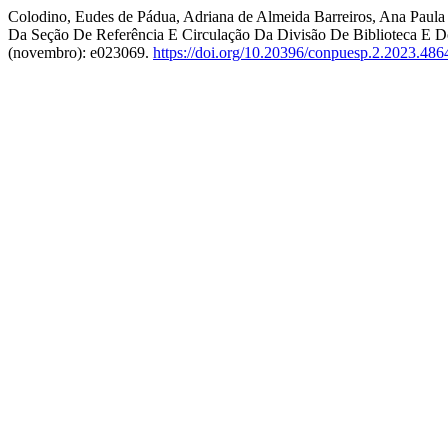
Colodino, Eudes de Pádua, Adriana de Almeida Barreiros, Ana Paula 
Da Seção De Referência E Circulação Da Divisão De Biblioteca 
(novembro): e023069.
https://doi.org/10.20396/conpuesp.2.2023.486