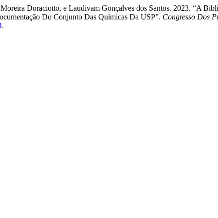
Moreira Doraciotto, e Laudivam Gonçalves dos Santos. 2023. “A Biblio
E Documentação Do Conjunto Das Químicas Da USP”.
Congresso Dos Pr
4
.