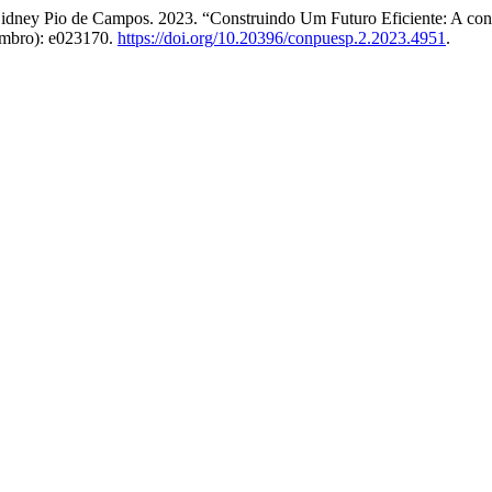
e Sidney Pio de Campos. 2023. “Construindo Um Futuro Eficiente: A co
embro): e023170.
https://doi.org/10.20396/conpuesp.2.2023.4951
.