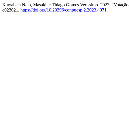
Kawabata Neto, Masaki, e Thiago Gomes Veríssimo. 2023. “Votação
e023021.
https://doi.org/10.20396/conpuesp.2.2023.4971
.