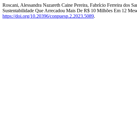
Roscani, Alessandra Nazareth Caine Pereira, Fabrício Ferreira dos S
Sustentabilidade Que Arrecadou Mais De R$ 10 Milhões Em 12 Mes
https://doi.org/10.20396/conpuesp.2.2023.5089
.