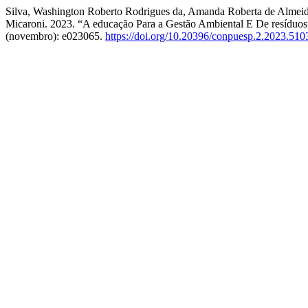
Silva, Washington Roberto Rodrigues da, Amanda Roberta de Almeida
Micaroni. 2023. “A educação Para a Gestão Ambiental E De resíduo
(novembro): e023065.
https://doi.org/10.20396/conpuesp.2.2023.510