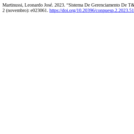
Martinussi, Leonardo José. 2023. “Sistema De Gerenciamento De 
2 (novembro): e023061.
https://doi.org/10.20396/conpuesp.2.2023.5