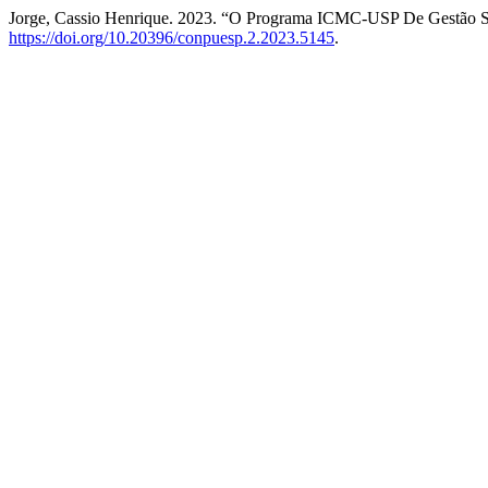
Jorge, Cassio Henrique. 2023. “O Programa ICMC-USP De Gestão S
https://doi.org/10.20396/conpuesp.2.2023.5145
.