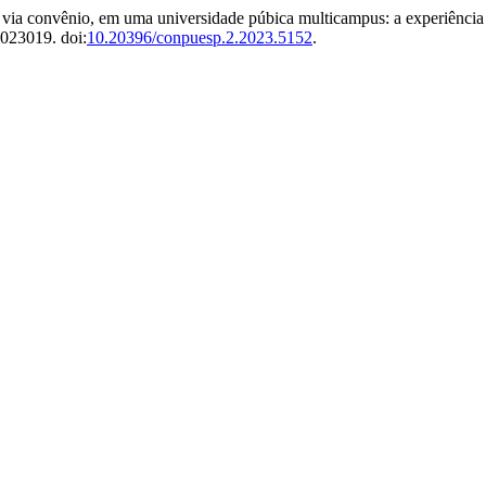
 via convênio, em uma universidade púbica multicampus: a experiência 
 e023019. doi:
10.20396/conpuesp.2.2023.5152
.