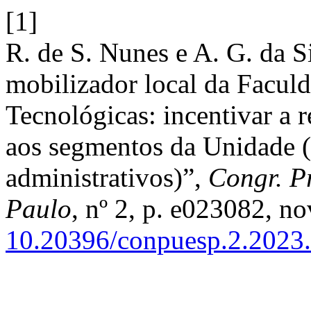
[1]
R. de S. Nunes e A. G. da S
mobilizador local da Faculd
Tecnológicas: incentivar a r
aos segmentos da Unidade (d
administrativos)”,
Congr. Pr
Paulo
, nº 2, p. e023082, no
10.20396/conpuesp.2.2023