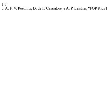
[1]
J. A. F. V. Poellnitz, D. de F. Cassiatore, e A. P. Leistner, “FOP Kids