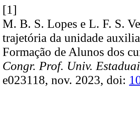
[1]
M. B. S. Lopes e L. F. S. V
trajetória da unidade auxili
Formação de Alunos dos curs
Congr. Prof. Univ. Estadua
e023118, nov. 2023, doi:
1