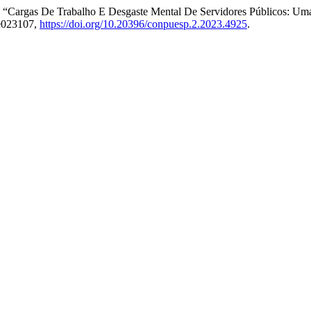
s. “Cargas De Trabalho E Desgaste Mental De Servidores Públicos: Um
 e023107,
https://doi.org/10.20396/conpuesp.2.2023.4925
.