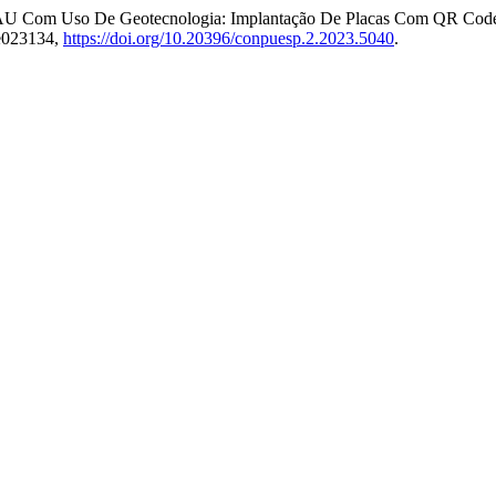
ECFAU Com Uso De Geotecnologia: Implantação De Placas Com QR Code 
 e023134,
https://doi.org/10.20396/conpuesp.2.2023.5040
.