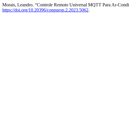
Morais, Leandro. “Controle Remoto Universal MQTT Para Ar-Cond
https://doi.org/10.20396/conpuesp.2.2023.5062
.