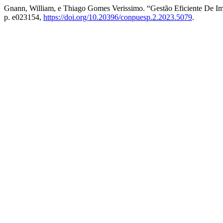
Gnann, William, e Thiago Gomes Verissimo. “Gestão Eficiente De 
p. e023154,
https://doi.org/10.20396/conpuesp.2.2023.5079
.