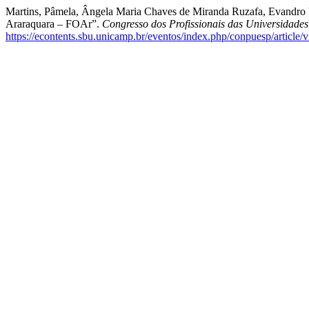
Martins, Pâmela, Ângela Maria Chaves de Miranda Ruzafa, Evandro 
Araraquara – FOAr”.
Congresso dos Profissionais das Universidade
https://econtents.sbu.unicamp.br/eventos/index.php/conpuesp/article/