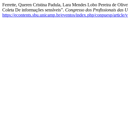
Ferrette, Queren Cristina Padula, Lara Mendes Lobo Pereira de Oliv
Coleta De informações sensíveis”.
Congresso dos Profissionais das 
https://econtents.sbu.unicamp.br/eventos/index.php/conpuesp/article/