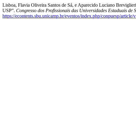
Lisboa, Flavia Oliveira Santos de Sá, e Aparecido Luciano Brevigli
USP”.
Congresso dos Profissionais das Universidades Estaduais de 
https://econtents.sbu.unicamp.br/eventos/index.php/conpuesp/article/