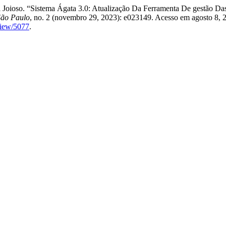
eri Joioso. “Sistema Ágata 3.0: Atualização Da Ferramenta De gestão 
São Paulo
, no. 2 (novembro 29, 2023): e023149. Acesso em agosto 8, 
view/5077
.