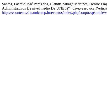
Santos, Laercio José Peres dos, Claudia Mirage Martines, Denise Fra
Administrativos De nível médio Da UNESP”.
Congresso dos Profiss
https://econtents.sbu.unicamp.br/eventos/index.php/conpuesp/article/