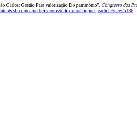
ão Carlos: Gestão Para valorização Do patrimônio”.
Congresso dos Pro
contents.sbu.unicamp.br/eventos/index.php/conpuesp/article/view/5186
.