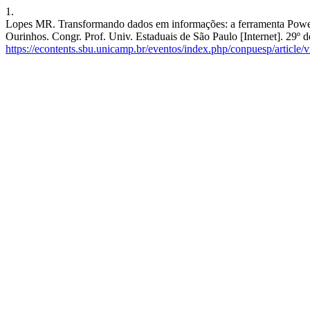
1.
Lopes MR. Transformando dados em informações: a ferramenta Powe
Ourinhos. Congr. Prof. Univ. Estaduais de São Paulo [Internet]. 29º
https://econtents.sbu.unicamp.br/eventos/index.php/conpuesp/article/