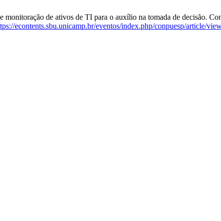
 monitoração de ativos de TI para o auxílio na tomada de decisão. Con
ttps://econtents.sbu.unicamp.br/eventos/index.php/conpuesp/article/vie