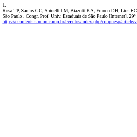
1.
Rosa TP, Santos GC, Spinelli LM, Biazotti KA, Franco DH, Lins EC. CO
São Paulo . Congr. Prof. Univ. Estaduais de São Paulo [Internet]. 29
https://econtents.sbu.unicamp.br/eventos/index.php/conpuesp/article/