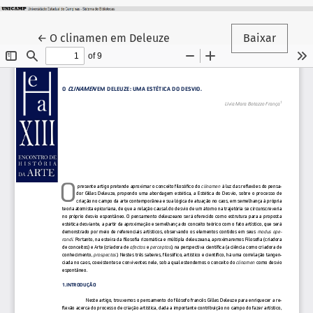
Voltar aos Detalhes do Artigo
←
O clinamen em Deleuze
Baixar