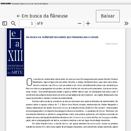
Voltar aos Detalhes do Artigo
←
Em busca da flâneuse
Baixar