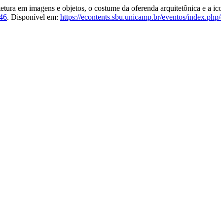
ra em imagens e objetos, o costume da oferenda arquitetônica e a ic
46
. Disponível em:
https://econtents.sbu.unicamp.br/eventos/index.php/