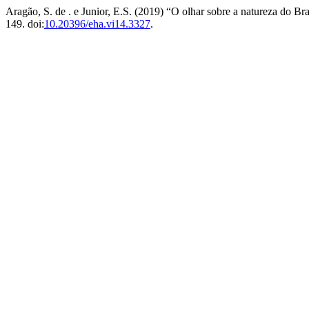
Aragão, S. de . e Junior, E.S. (2019) “O olhar sobre a natureza do B
149. doi:
10.20396/eha.vi14.3327
.