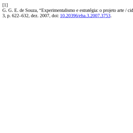
[1]
G. G. E. de Souza, “Experimentalismo e estratégia: o projeto arte / c
3, p. 622–632, dez. 2007, doi:
10.20396/eha.3.2007.3753
.