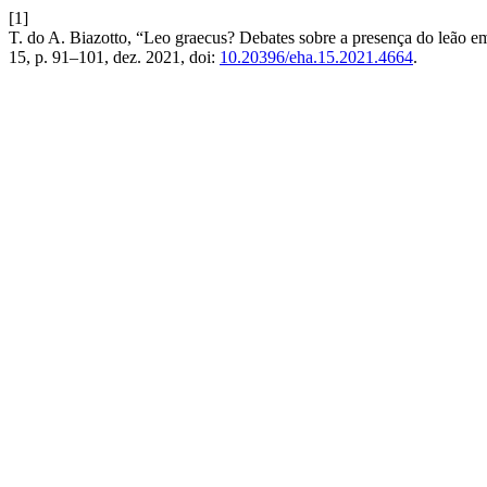
[1]
T. do A. Biazotto, “Leo graecus? Debates sobre a presença do leão em
15, p. 91–101, dez. 2021, doi:
10.20396/eha.15.2021.4664
.