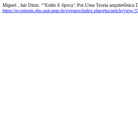
Miguel , Jair Diniz. “‘Estilo E época’: Por Uma Teoria arquitetônica
https://econtents.sbu.unicamp.br/eventos/index.php/eha/article/view/