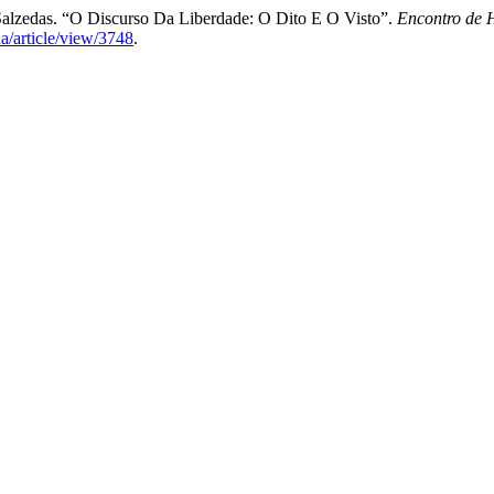
 Salzedas. “O Discurso Da Liberdade: O Dito E O Visto”.
Encontro de H
a/article/view/3748
.