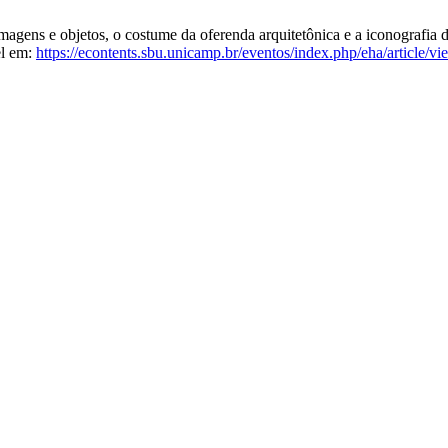
agens e objetos, o costume da oferenda arquitetônica e a iconografia d
el em:
https://econtents.sbu.unicamp.br/eventos/index.php/eha/article/v