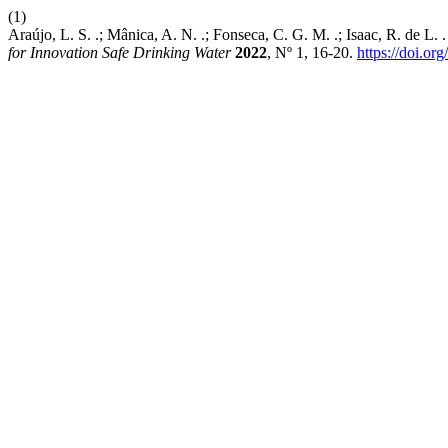
(1)
Araújo, L. S. .; Mânica, A. N. .; Fonseca, C. G. M. .; Isaac, R. de
for Innovation Safe Drinking Water
2022
, Nº 1, 16-20.
https://doi.o