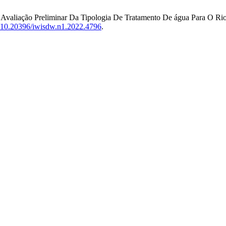
 L. . Avaliação Preliminar Da Tipologia De Tratamento De água Para O 
rg/10.20396/iwisdw.n1.2022.4796
.