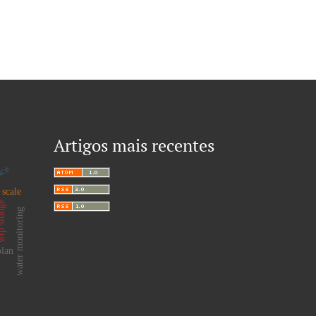
Artigos mais recentes
nce
 scale
 sludge
water monitoring
plan