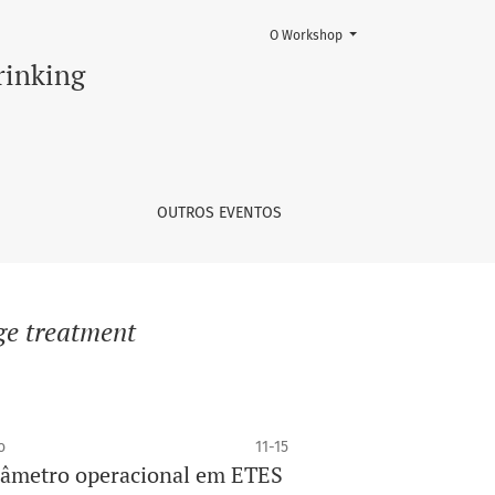
O Workshop
rinking
OUTROS EVENTOS
ge treatment
o
11-15
râmetro operacional em ETES