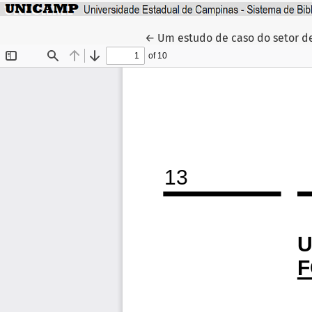
Voltar aos Detalhes do Artigo
←
Um estudo de caso do setor 