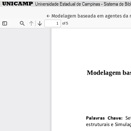
Voltar aos Detalhes do Artigo
←
Modelagem baseada em agentes da re