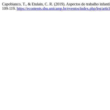
Capobianco, T., & Etulain, C. R. (2019). Aspectos do trabalho infanti
109-119.
https://econtents.sbu.unicamp.br/eventos/index.php/leg/arti