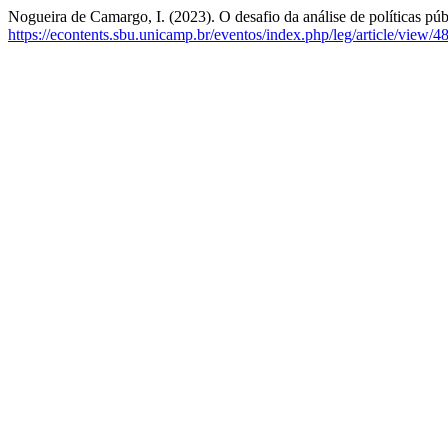
Nogueira de Camargo, I. (2023). O desafio da análise de políticas p
https://econtents.sbu.unicamp.br/eventos/index.php/leg/article/view/4