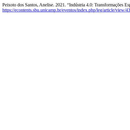
Peixoto dos Santos, Anelise. 2021. “Indústria 4.0: Transformações Esp
https://econtents.sbu.unicamp.br/eventos/index.php/leg/article/view/4