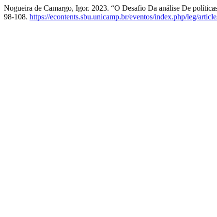
Nogueira de Camargo, Igor. 2023. “O Desafio Da análise De polític
98-108.
https://econtents.sbu.unicamp.br/eventos/index.php/leg/artic