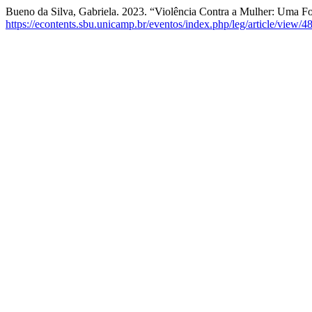
Bueno da Silva, Gabriela. 2023. “Violência Contra a Mulher: Uma F
https://econtents.sbu.unicamp.br/eventos/index.php/leg/article/view/4