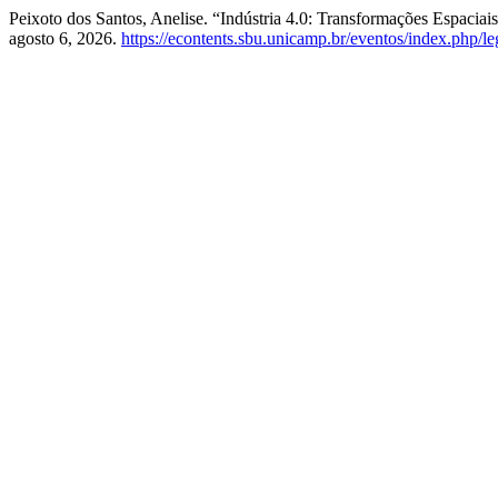
Peixoto dos Santos, Anelise. “Indústria 4.0: Transformações Espaciais
agosto 6, 2026.
https://econtents.sbu.unicamp.br/eventos/index.php/le