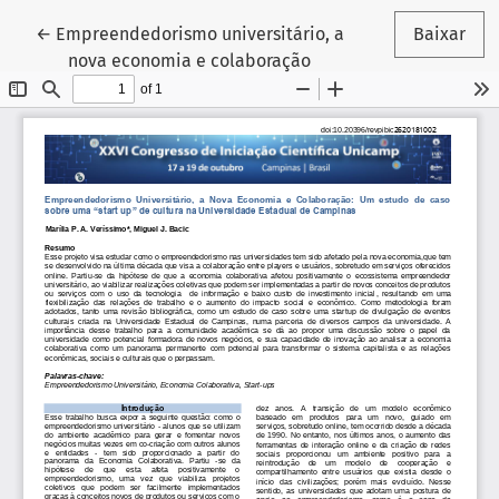
Voltar aos Detalhes do Artigo
←
Empreendedorismo universitário, a
Baixar
nova economia e colaboração