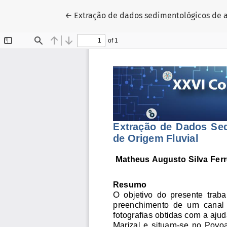
Voltar aos Detalhes do Artigo
←
Extração de dados sedimentológicos de af