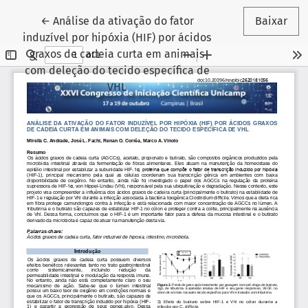
Voltar aos Detalhes do Artigo
←
Análise da ativação do fator
Baixar
induzível por hipóxia (HIF) por ácidos
graxos de cadeia curta em animais
com deleção do tecido específica de
VHL