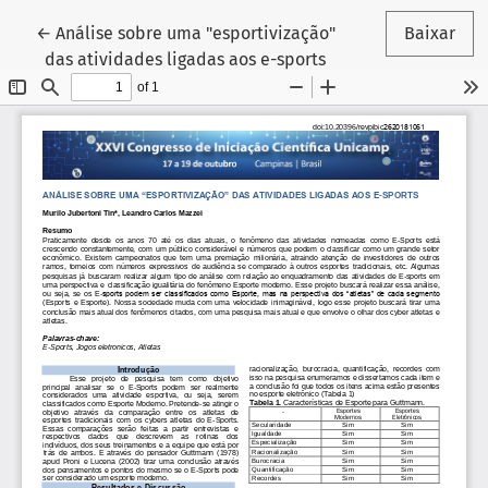
Voltar aos Detalhes do Artigo
←
Análise sobre uma "esportivização"
Baixar
das atividades ligadas aos e-sports